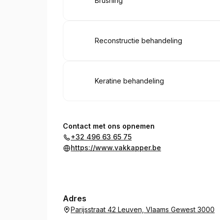
Boek
Brushing
Boek
Reconstructie behandeling
Boek
Keratine behandeling
Contact met ons opnemen
+32 496 63 65 75
https://www.vakkapper.be
Adres
Parijsstraat 42 Leuven, Vlaams Gewest 3000